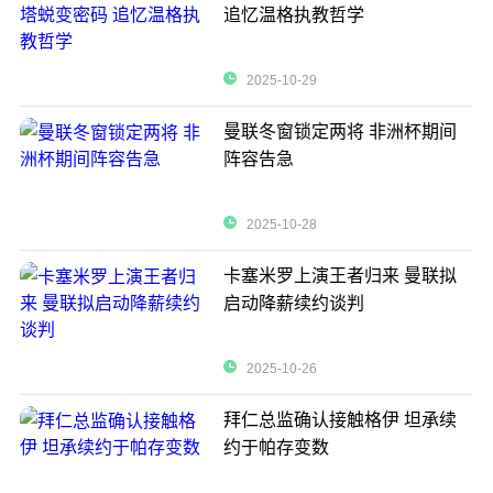
追忆温格执教哲学
2025-10-29
曼联冬窗锁定两将 非洲杯期间
阵容告急
2025-10-28
卡塞米罗上演王者归来 曼联拟
启动降薪续约谈判
2025-10-26
拜仁总监确认接触格伊 坦承续
约于帕存变数