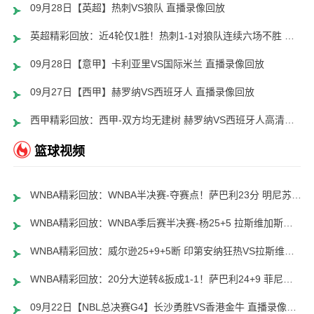
09月28日【英超】热刺VS狼队 直播录像回放
英超精彩回放：近4轮仅1胜！热刺1-1对狼队连续六场不胜 热刺VS狼队高清集锦合集
09月28日【意甲】卡利亚里VS国际米兰 直播录像回放
09月27日【西甲】赫罗纳VS西班牙人 直播录像回放
西甲精彩回放：西甲-双方均无建树 赫罗纳VS西班牙人高清集锦合集
篮球视频
WNBA精彩回放：WNBA半决赛-夺赛点！萨巴利23分 明尼苏达山猫VS菲尼克斯水星 全场集锦合集
WNBA精彩回放：WNBA季后赛半决赛-杨25+5 拉斯维加斯王牌VS印第安纳狂热 全场集锦合集
WNBA精彩回放：威尔逊25+9+5断 印第安纳狂热VS拉斯维加斯王牌 全场集锦合集
WNBA精彩回放：20分大逆转&扳成1-1！萨巴利24+9 菲尼克斯水星VS明尼苏达山猫 全场集锦合集
09月22日【NBL总决赛G4】长沙勇胜VS香港金牛 直播录像回放