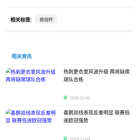
相关标签:
欧冠杯
相关资讯
热刺更衣室风波升级 两将缺席
球队合练
2025-11-03
喜鹊双线表现反差明显 联赛低
迷欧冠强势
2025-11-03