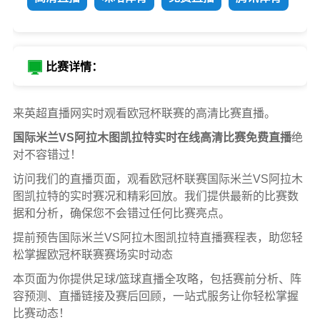
比赛详情：
来英超直播网实时观看欧冠杯联赛的高清比赛直播。
国际米兰VS阿拉木图凯拉特实时在线高清比赛免费直播
绝
对不容错过！
访问我们的直播页面，观看欧冠杯联赛国际米兰VS阿拉木
图凯拉特的实时赛况和精彩回放。我们提供最新的比赛数
据和分析，确保您不会错过任何比赛亮点。
提前预告国际米兰VS阿拉木图凯拉特直播赛程表，助您轻
松掌握欧冠杯联赛赛场实时动态
本页面为你提供足球/篮球直播全攻略，包括赛前分析、阵
容预测、直播链接及赛后回顾，一站式服务让你轻松掌握
比赛动态！