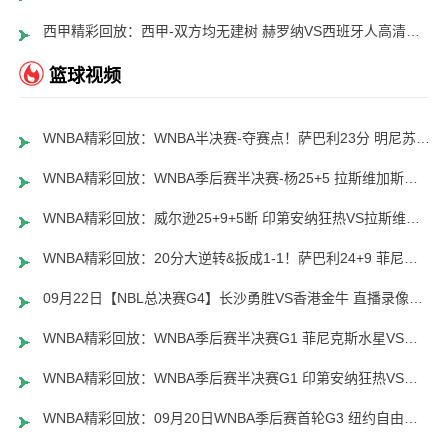
西甲精彩回放：西甲-双方均无建树 赫罗纳VS西班牙人高清集锦合集
篮球视频
WNBA精彩回放：WNBA半决赛-夺赛点！萨巴利23分 明尼苏达山猫VS菲尼克斯水星 全场集锦合集
WNBA精彩回放：WNBA季后赛半决赛-杨25+5 拉斯维加斯王牌VS印第安纳狂热 全场集锦合集
WNBA精彩回放：威尔逊25+9+5断 印第安纳狂热VS拉斯维加斯王牌 全场集锦合集
WNBA精彩回放：20分大逆转&扳成1-1！萨巴利24+9 菲尼克斯水星VS明尼苏达山猫 全场集锦合集
09月22日【NBL总决赛G4】长沙勇胜VS香港金牛 直播录像回放
WNBA精彩回放：WNBA季后赛半决赛G1 菲尼克斯水星VS明尼苏达山猫 全场集锦合集
WNBA精彩回放：WNBA季后赛半决赛G1 印第安纳狂热VS拉斯维加斯王牌 全场集锦合集
WNBA精彩回放：09月20日WNBA季后赛首轮G3 纽约自由人VS菲尼克斯水星 全场集锦合集