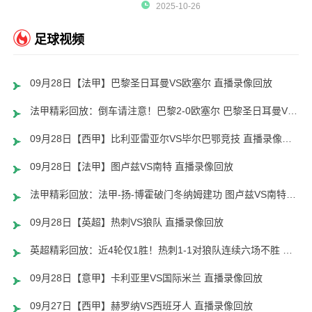
2025-10-26
足球视频
09月28日【法甲】巴黎圣日耳曼VS欧塞尔 直播录像回放
法甲精彩回放：倒车请注意！巴黎2-0欧塞尔 巴黎圣日耳曼VS欧塞尔高清集锦合集
09月28日【西甲】比利亚雷亚尔VS毕尔巴鄂竞技 直播录像回放
09月28日【法甲】图卢兹VS南特 直播录像回放
法甲精彩回放：法甲-扬-博霍破门冬纳姆建功 图卢兹VS南特高清集锦合集
09月28日【英超】热刺VS狼队 直播录像回放
英超精彩回放：近4轮仅1胜！热刺1-1对狼队连续六场不胜 热刺VS狼队高清集锦合集
09月28日【意甲】卡利亚里VS国际米兰 直播录像回放
09月27日【西甲】赫罗纳VS西班牙人 直播录像回放