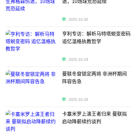
退，10场球荒恐延续
2025-10-30
亨利专访：解析马特塔蜕变密码
追忆温格执教哲学
2025-10-29
曼联冬窗锁定两将 非洲杯期间
阵容告急
2025-10-28
卡塞米罗上演王者归来 曼联拟
启动降薪续约谈判