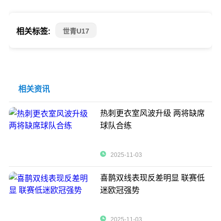
相关标签:
世青U17
相关资讯
热刺更衣室风波升级 两将缺席
球队合练
2025-11-03
喜鹊双线表现反差明显 联赛低
迷欧冠强势
2025-11-03