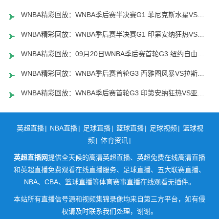
WNBA精彩回放：WNBA季后赛半决赛G1 菲尼克斯水星VS明尼苏达山猫 全场集锦合集
WNBA精彩回放：WNBA季后赛半决赛G1 印第安纳狂热VS拉斯维加斯王牌 全场集锦合集
WNBA精彩回放：09月20日WNBA季后赛首轮G3 纽约自由人VS菲尼克斯水星 全场集锦合集
WNBA精彩回放：WNBA季后赛首轮G3 西雅图风暴VS拉斯维加斯王牌 全场集锦合集
WNBA精彩回放：WNBA季后赛首轮G3 印第安纳狂热VS亚特兰大梦想 全场集锦合集
英超直播
|
NBA直播
|
足球直播
|
篮球直播
|
足球视频
|
篮球视
频
|
体育资讯
|
英超直播网
提供全天候的高清英超直播、英超免费在线高清直播
和英超直播免费观看在线直播服务、足球直播、五大联赛直播、
NBA、CBA、篮球直播等体育赛事直播在线观看无插件。
本站所有直播信号源和视频集锦录像均来自第三方平台，如有侵
权请及时联系我们处理，谢谢。