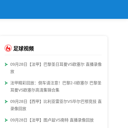
足球视频
09月28日【法甲】巴黎圣日耳曼VS欧塞尔 直播录像回
放
法甲精彩回放：倒车请注意！巴黎2-0欧塞尔 巴黎圣日
耳曼VS欧塞尔高清集锦合集
09月28日【西甲】比利亚雷亚尔VS毕尔巴鄂竞技 直播
录像回放
09月28日【法甲】图卢兹VS南特 直播录像回放