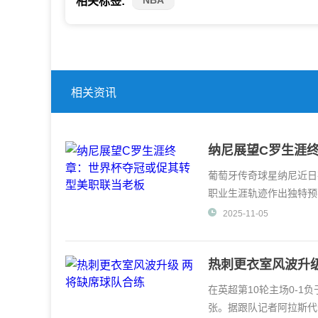
相关标签:
相关资讯
纳尼展望C罗生涯
葡萄牙传奇球星纳尼近日
职业生涯轨迹作出独特预
赛季的锋线搭档透
2025-11-05
热刺更衣室风波升
在英超第10轮主场0-1
张。据跟队记者阿拉斯代