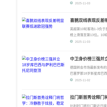
轻球员贝里瓦尔目前
2025-11-03
喜鹊双线表现反差
英超第10轮客场1-3负
榜上滑落至第13位。10
绩，累计12分，攻防两
2025-11-03
中卫身价榜三强并立
德国转会市场最新发布的
巴塞罗那18岁新星库巴
兰26岁中卫巴斯
2025-11-02
拉门斯首秀诠释门
比利时门将拉门斯近日接