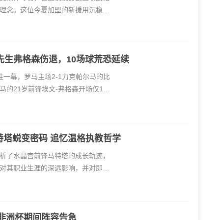
理念。这位今夏加盟的新援用沉稳的
先生弗格森伤退，10场球荒恐延续
性一幕，罗马主场2-1力克帕尔马的比
的21岁前锋埃文-弗格森开场仅18
特塔蜕变密码 追忆温格执教哲学
析了水晶宫前锋马特塔的成长轨迹，
对其职业生涯的深远影响，并对即将
 非洲杯期间阵容告急