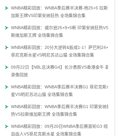
WNBA精彩回放：WNBA季后赛半决赛-杨25+5 拉斯维
加斯王牌VS印第安纳狂热 全场集锦合集
WNBA精彩回放：威尔逊25+9+5断 印第安纳狂热VS拉
斯维加斯王牌 全场集锦合集
WNBA精彩回放：20分大逆转&扳成1-1！萨巴利24+9
菲尼克斯水星VS明尼苏达山猫 全场集锦合集
09月22日【NBL总决赛G4】长沙勇胜VS香港金牛 直播
录像回放
WNBA精彩回放：WNBA季后赛半决赛G1 菲尼克斯水
星VS明尼苏达山猫 全场集锦合集
WNBA精彩回放：WNBA季后赛半决赛G1 印第安纳狂
热VS拉斯维加斯王牌 全场集锦合集
WNBA精彩回放：09月20日WNBA季后赛首轮G3 纽约
自由人VS菲尼克斯水星 全场集锦合集