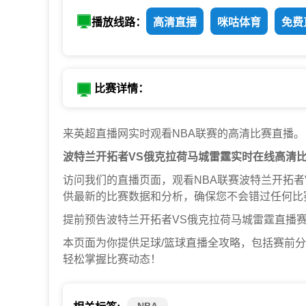
播放线路：
高清直播
咪咕体育
免费
比赛详情：
来英超直播网实时观看NBA联赛的高清比赛直播。
波特兰开拓者VS俄克拉荷马城雷霆实时在线高清
访问我们的直播页面，观看NBA联赛波特兰开拓
供最新的比赛数据和分析，确保您不会错过任何比
提前预告波特兰开拓者VS俄克拉荷马城雷霆直播赛
本页面为你提供足球/篮球直播全攻略，包括赛前
轻松掌握比赛动态！
NBA