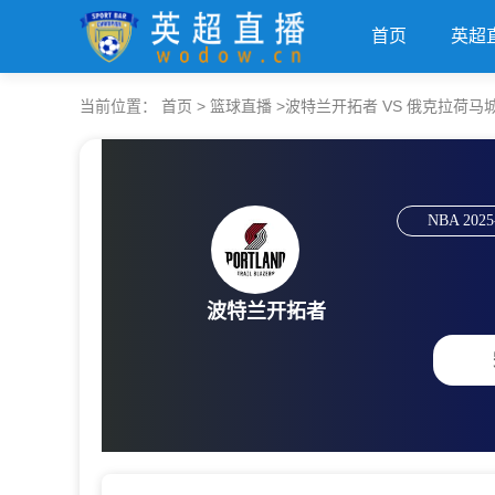
首页
英超
当前位置：
首页
>
篮球直播
>
波特兰开拓者 VS 俄克拉荷马城雷霆 
NBA
2025
波特兰开拓者