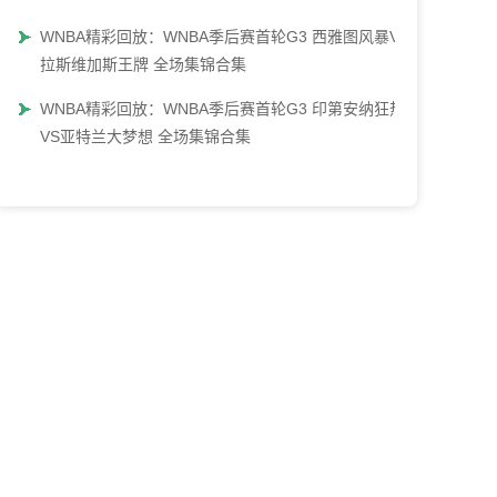
WNBA精彩回放：WNBA季后赛首轮G3 西雅图风暴VS
拉斯维加斯王牌 全场集锦合集
WNBA精彩回放：WNBA季后赛首轮G3 印第安纳狂热
VS亚特兰大梦想 全场集锦合集