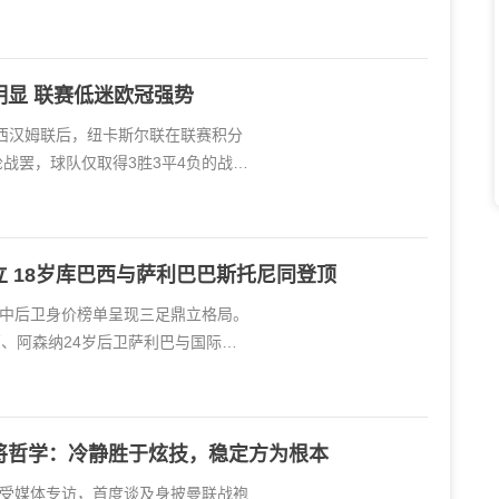
明显 联赛低迷欧冠强势
于西汉姆联后，纽卡斯尔联在联赛积分
轮战罢，球队仅取得3胜3平4负的战
端表
 18岁库巴西与萨利巴巴斯托尼同登顶
中后卫身价榜单呈现三足鼎立格局。
西、阿森纳24岁后卫萨利巴与国际米
将哲学：冷静胜于炫技，稳定方为根本
受媒体专访，首度谈及身披曼联战袍