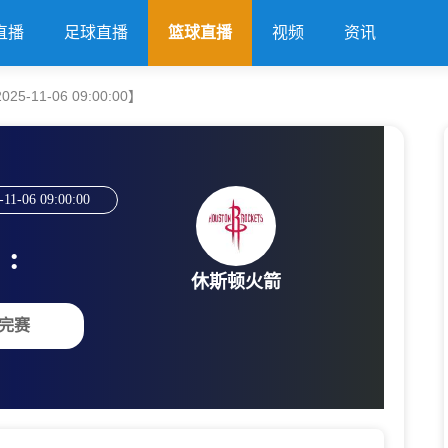
直播
足球直播
篮球直播
视频
资讯
-11-06 09:00:00】
-11-06 09:00:00
:
休斯顿火箭
完赛