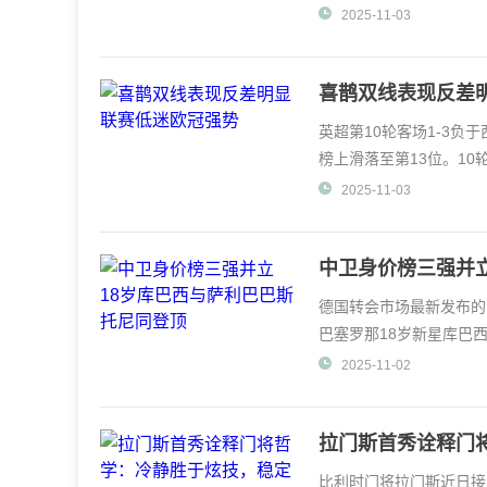
轻球员贝里瓦尔目前
2025-11-03
喜鹊双线表现反差
英超第10轮客场1-3负
榜上滑落至第13位。10
绩，累计12分，攻防两
2025-11-03
中卫身价榜三强并立
德国转会市场最新发布的
巴塞罗那18岁新星库巴
兰26岁中卫巴斯
2025-11-02
拉门斯首秀诠释门
比利时门将拉门斯近日接