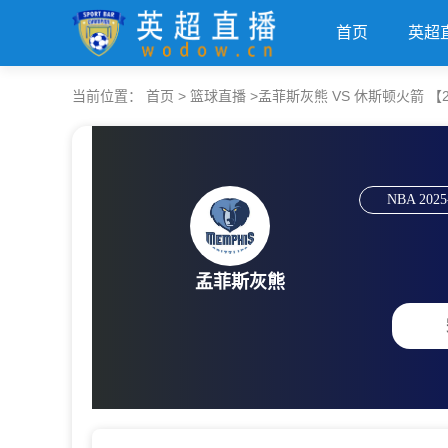
首页
英超
当前位置：
首页
>
篮球直播
>
孟菲斯灰熊 VS 休斯顿火箭 【2025
NBA
2025
孟菲斯灰熊