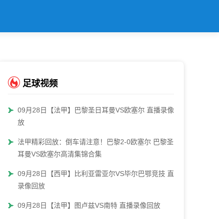
足球视频
09月28日【法甲】巴黎圣日耳曼VS欧塞尔 直播录像回
放
法甲精彩回放：倒车请注意！巴黎2-0欧塞尔 巴黎圣日
耳曼VS欧塞尔高清集锦合集
09月28日【西甲】比利亚雷亚尔VS毕尔巴鄂竞技 直播
录像回放
09月28日【法甲】图卢兹VS南特 直播录像回放