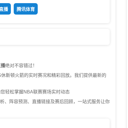
直播
腾讯体育
直播
绝对不容错过！
VS休斯顿火箭的实时赛况和精彩回放。我们提供最新的
您轻松掌握NBA联赛赛场实时动态
分析、阵容预测、直播链接及赛后回顾，一站式服务让你