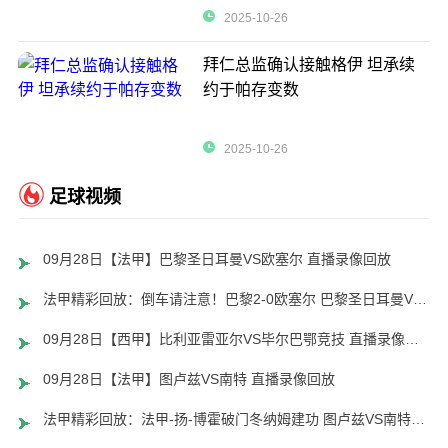
2025-10-26
拜仁总监确认接触格伊 坦承续
约于帕存变数
2025-10-26
足球视频
09月28日【法甲】巴黎圣日耳曼VS欧塞尔 直播录像回放
法甲精彩回放：倒车请注意！巴黎2-0欧塞尔 巴黎圣日耳曼VS欧塞尔高清集锦合集
09月28日【西甲】比利亚雷亚尔VS毕尔巴鄂竞技 直播录像回放
09月28日【法甲】图卢兹VS南特 直播录像回放
法甲精彩回放：法甲-扬-博霍破门冬纳姆建功 图卢兹VS南特高清集锦合集