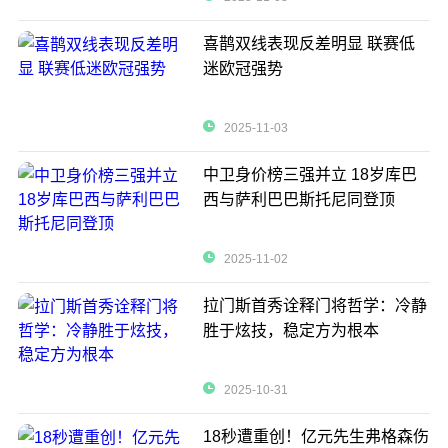
喜鹊双线表现反差明显 联赛低
迷欧冠强势
2025-11-03
中卫身价榜三强并立 18岁库巴
西与萨利巴巴斯托尼同登顶
2025-11-02
拉门斯首秀诠释门将哲学：冷静
胜于炫技，稳定方为根本
2025-10-31
18秒遭重创！亿元先生弗格森伤