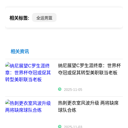
相关标签:
全运男篮
相关资讯
纳尼展望C罗生涯终章：世界杯
夺冠或促其转型美职联当老板
2025-11-05
热刺更衣室风波升级 两将缺席
球队合练
2025-11-03