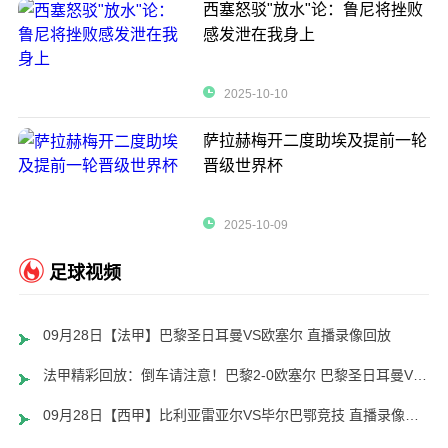
西塞怒驳"放水"论：鲁尼将挫败
感发泄在我身上
2025-10-10
萨拉赫梅开二度助埃及提前一轮
晋级世界杯
2025-10-09
足球视频
09月28日【法甲】巴黎圣日耳曼VS欧塞尔 直播录像回放
法甲精彩回放：倒车请注意！巴黎2-0欧塞尔 巴黎圣日耳曼VS欧塞尔高清集锦合集
09月28日【西甲】比利亚雷亚尔VS毕尔巴鄂竞技 直播录像回放