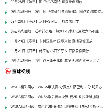
09月28日【法甲】图卢兹VS南特 直播录像回放
法甲精彩回放：法甲-扬-博霍破门冬纳姆建功 图卢兹VS南特高清集锦合集
09月28日【英超】热刺VS狼队 直播录像回放
英超精彩回放：近4轮仅1胜！热刺1-1对狼队连续六场不胜 热刺VS狼队高清集锦合集
09月28日【意甲】卡利亚里VS国际米兰 直播录像回放
09月27日【西甲】赫罗纳VS西班牙人 直播录像回放
西甲精彩回放：西甲-双方均无建树 赫罗纳VS西班牙人高清集锦合集
篮球视频
WNBA精彩回放：WNBA半决赛-夺赛点！萨巴利23分 明尼苏达山猫VS菲尼克斯水星 全场集锦合集
WNBA精彩回放：WNBA季后赛半决赛-杨25+5 拉斯维加斯王牌VS印第安纳狂热 全场集锦合集
WNBA精彩回放：威尔逊25+9+5断 印第安纳狂热VS拉斯维加斯王牌 全场集锦合集